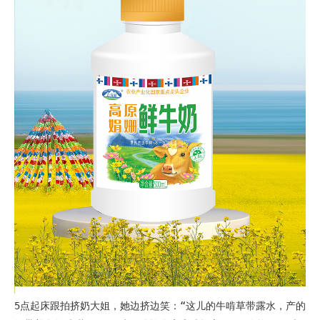
5点起床跟拍挤奶大姐，她边挤边笑：“这儿的牛啃草带露水，产的