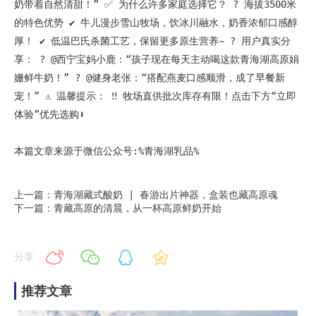
奶带着自然清甜！” ✅ 为什么许多家庭选择它？ ? 海拔3500米
的特色优势 ✔️ 牛儿漫步雪山牧场，饮冰川融水，奶香浓郁口感醇
厚！ ✔️ 低温巴氏杀菌工艺，保留更多原生营养~ ? 用户真实分
享： ? @西宁宝妈小鹿：“孩子现在每天主动喝这款青海湖高原娟
姗鲜牛奶！” ? @健身老张：“搭配燕麦口感顺滑，成了早餐新
宠！” ⚠️ 温馨提示： ‼️ 牧场直供批次库存有限！点击下方“立即
体验”优先选购⬇️
本篇文章来源于微信公众号:%青海湖乳品%
上一篇：青海湖藏式酸奶 | 春游出片神器，盒装也藏高原魂
下一篇：青藏高原的清晨，从一杯高原鲜奶开始
分享
推荐文章