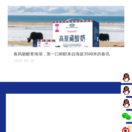
春风吻醒青海湖，第一口鲜醇来自海拔3500米的春讯
2025-04-10
客服
客服
客服