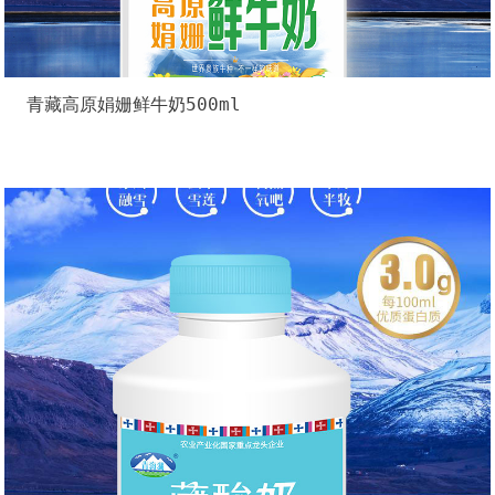
青藏高原娟姗鲜牛奶500ml