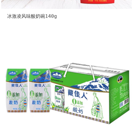
冰激凌风味酸奶碗140g