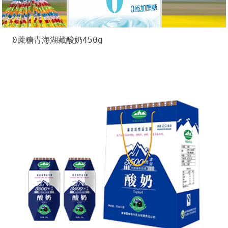
0蔗糖青海湖藏酸奶450g