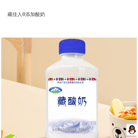
藏佳人0添加酸奶
客服