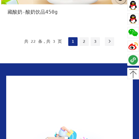
客服
藏酸奶-酸奶饮品450g
客服
共 22 条，共 3 页
1
2
3
返回