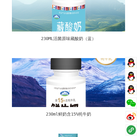
230ML活菌原味藏酸奶（蓝）
客服
客服
客服
230ml鲜奶含15%牦牛奶