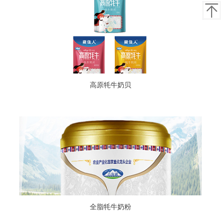
返回
高原牦牛奶贝
全脂牦牛奶粉